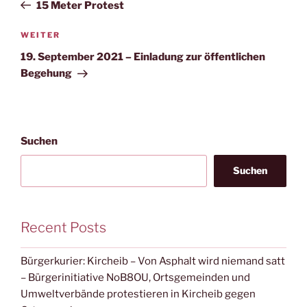
Beitrag
15 Meter Protest
Nächster
WEITER
Beitrag
19. September 2021 – Einladung zur öffentlichen
Begehung
Suchen
Suchen
Recent Posts
Bürgerkurier: Kircheib – Von Asphalt wird niemand satt
– Bürgerinitiative NoB8OU, Ortsgemeinden und
Umweltverbände protestieren in Kircheib gegen