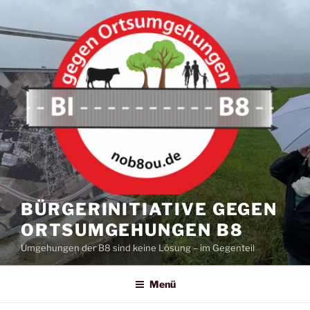
Zum
Inhalt
springen
BÜRGERINITIATIVE GEGEN
ORTSUMGEHUNGEN B8
Umgehungen der B8 sind keine Lösung – im Gegenteil
Menü