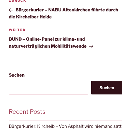
Vorheriger
ZURÜCK
Beitrag
Bürgerkurier – NABU Altenkirchen führte durch
die Kircheiber Heide
Nächster
WEITER
Beitrag
BUND – Online-Panel zur klima- und
naturverträglichen Mobilitätswende
Suchen
Suchen
Recent Posts
Bürgerkurier: Kircheib – Von Asphalt wird niemand satt