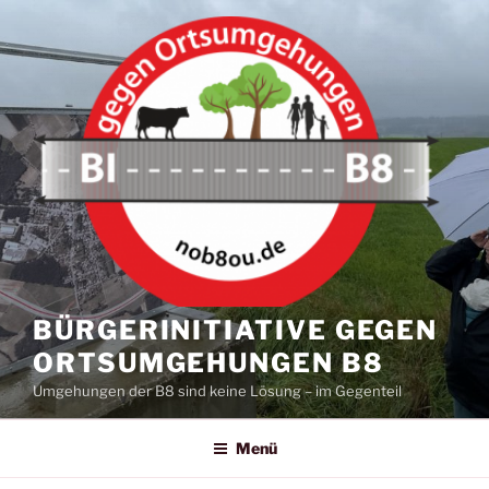
Zum
Inhalt
springen
BÜRGERINITIATIVE GEGEN
ORTSUMGEHUNGEN B8
Umgehungen der B8 sind keine Lösung – im Gegenteil
Menü