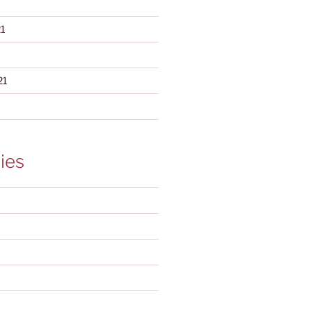
1
21
ies