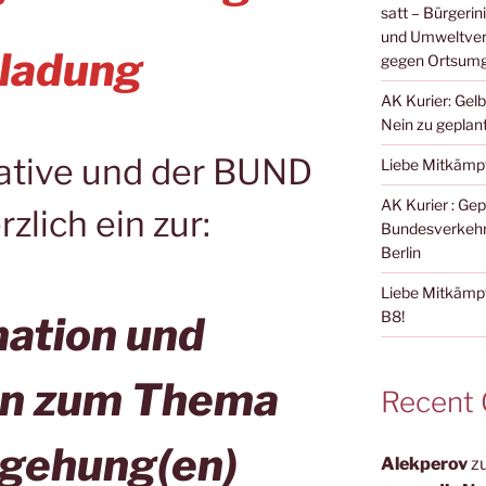
satt – Bürgeri
und Umweltverb
nladung
gegen Ortsum
AK Kurier: Gelb
Nein zu gepla
tiative und der BUND
Liebe Mitkämp
AK Kurier : G
zlich ein zur:
Bundesverkehr
Berlin
Liebe Mitkämpf
B8!
mation und
on zum Thema
Recent
gehung(en)
Alekperov
z