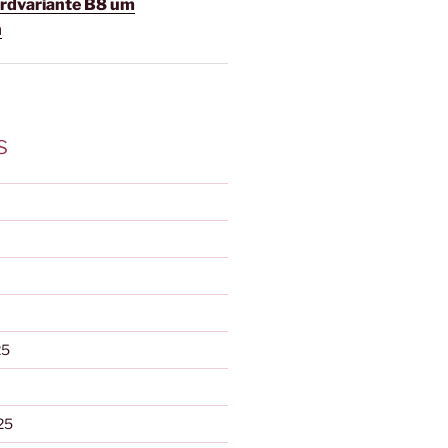
ordvariante B8 um
h
s
25
25