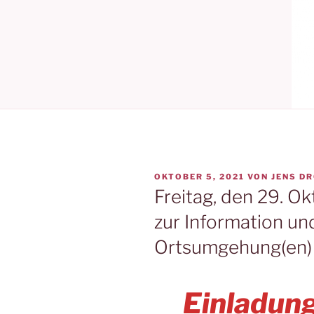
VERÖFFENTLICHT
OKTOBER 5, 2021
VON
JENS DR
AM
Freitag, den 29. O
zur Information u
Ortsumgehung(en)
Einladung