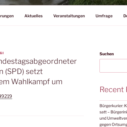
erungen
Aktuelles
Veranstaltungen
Umfrage
D
GI
Suchen
undestagsabgeordneter
 (SPD) setzt
dem Wahlkampf um
Recent 
249219
Bürgerkurier: 
satt – Bürgeri
und Umweltverb
gegen Ortsum