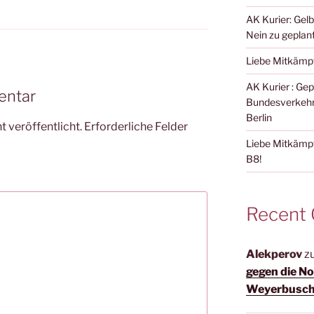
AK Kurier: Gelb
Nein zu gepla
Liebe Mitkämp
AK Kurier : G
entar
Bundesverkehr
Berlin
 veröffentlicht.
Erforderliche Felder
Liebe Mitkämpf
B8!
Recent
Alekperov
z
gegen die N
Weyerbusc