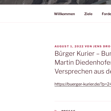
Willkommen
Ziele
Ford
VERÖFFENTLICHT
AUGUST 1, 2022
VON
JENS DRO
AM
Bürger Kurier – B
Martin Diedenhofen
Versprechen aus 
https://buerger-kurier.de/?p=