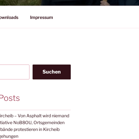
ownloads
Impressum
Suchen
Posts
Kircheib – Von Asphalt wird niemand
nitiative NoB8OU, Ortsgemeinden
ände protestieren in Kircheib
gehungen