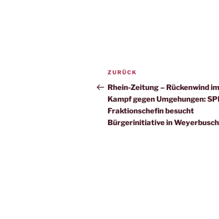
Beitragsnavigation
Vorheriger
ZURÜCK
Beitrag
Rhein-Zeitung – Rückenwind i
Kampf gegen Umgehungen: SP
Fraktionschefin besucht
Bürgerinitiative in Weyerbusch