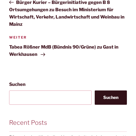
Beitrag
Bürger Kurier – Bürgerinitiative gegen B 8
Ortsumgehungen zu Besuch im Ministerium für
Wirtschaft, Verkehr, Landwirtschaft und Weinbau in
Mainz
Nächster
WEITER
Beitrag
Tabea Rößner MdB (Bündnis 90/Grüne) zu Gast in
Werkhausen
Suchen
Suchen
Recent Posts