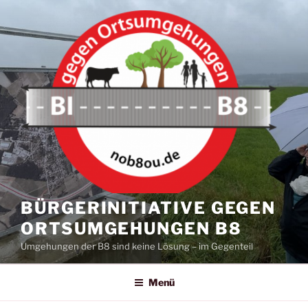
Zum
Inhalt
springen
BÜRGERINITIATIVE GEGEN
ORTSUMGEHUNGEN B8
Umgehungen der B8 sind keine Lösung – im Gegenteil
Menü