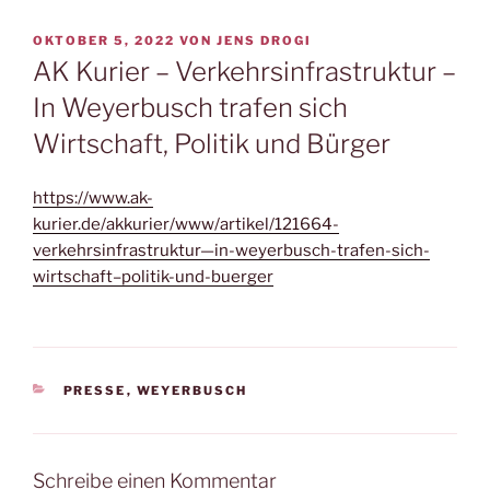
VERÖFFENTLICHT
OKTOBER 5, 2022
VON
JENS DROGI
AM
AK Kurier – Verkehrsinfrastruktur –
In Weyerbusch trafen sich
Wirtschaft, Politik und Bürger
https://www.ak-
kurier.de/akkurier/www/artikel/121664-
verkehrsinfrastruktur—in-weyerbusch-trafen-sich-
wirtschaft–politik-und-buerger
KATEGORIEN
PRESSE
,
WEYERBUSCH
Schreibe einen Kommentar