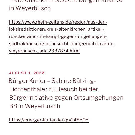
in Weyerbusch
https://www.rhein-zeitung.de/region/aus-den-
lokalredaktionen/kreis-altenkirchen_artikel,-
rueckenwind-im-kampf-gegen-umgehungen-
spdfraktionschefin-besucht-buergerinitiative-in-
weyerbusch-_arid,2387874.html
VERÖFFENTLICHT
AUGUST 1, 2022
AM
Bürger Kurier – Sabine Bätzing-
Lichtenthäler zu Besuch bei der
Bürgerinitiative gegen Ortsumgehungen
B8 in Weyerbusch
https://buerger-kurier.de/?p=248505