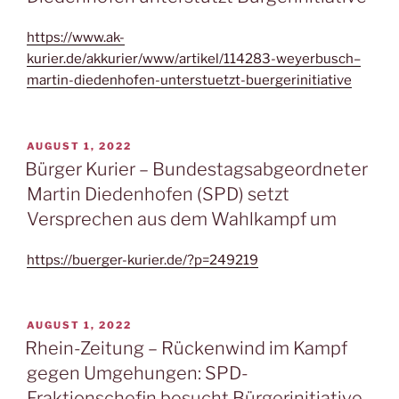
https://www.ak-
kurier.de/akkurier/www/artikel/114283-weyerbusch–
martin-diedenhofen-unterstuetzt-buergerinitiative
VERÖFFENTLICHT
AUGUST 1, 2022
AM
Bürger Kurier – Bundestagsabgeordneter
Martin Diedenhofen (SPD) setzt
Versprechen aus dem Wahlkampf um
https://buerger-kurier.de/?p=249219
VERÖFFENTLICHT
AUGUST 1, 2022
AM
Rhein-Zeitung – Rückenwind im Kampf
gegen Umgehungen: SPD-
Fraktionschefin besucht Bürgerinitiative