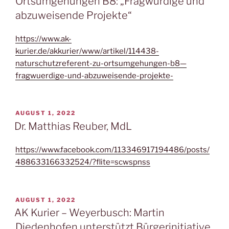
Ortsumgehungen B8: „Fragwürdige und
abzuweisende Projekte“
https://www.ak-
kurier.de
/
akkurier/www/artikel/114438-
naturschutzreferent-zu-ortsumgehungen-b8—
fragwuerdige-und-abzuweisende-projekte-
VERÖFFENTLICHT
AUGUST 1, 2022
AM
Dr. Matthias Reuber, MdL
https://www.facebook.com/113346917194486/posts/
488633166332524/?flite=scwspnss
VERÖFFENTLICHT
AUGUST 1, 2022
AM
AK Kurier – Weyerbusch: Martin
Diedenhofen unterstützt Bürgerinitiative