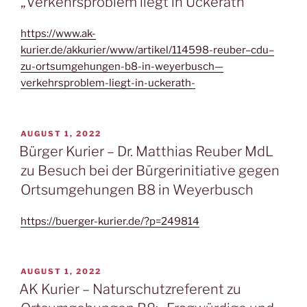
„Verkehrsproblem liegt in Uckerath“
https://www.ak-
kurier.de/akkurier/www/artikel/114598-reuber–cdu–
zu-ortsumgehungen-b8-in-weyerbusch—
verkehrsproblem-liegt-in-uckerath-
VERÖFFENTLICHT
AUGUST 1, 2022
AM
Bürger Kurier – Dr. Matthias Reuber MdL
zu Besuch bei der Bürgerinitiative gegen
Ortsumgehungen B8 in Weyerbusch
https://buerger-kurier.de/?p=249814
VERÖFFENTLICHT
AUGUST 1, 2022
AM
AK Kurier – Naturschutzreferent zu