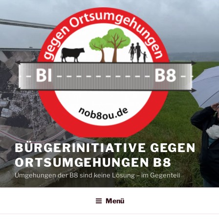
Zum
Inhalt
springen
BÜRGERINITIATIVE GEGEN
ORTSUMGEHUNGEN B8
Umgehungen der B8 sind keine Lösung – im Gegenteil
Menü