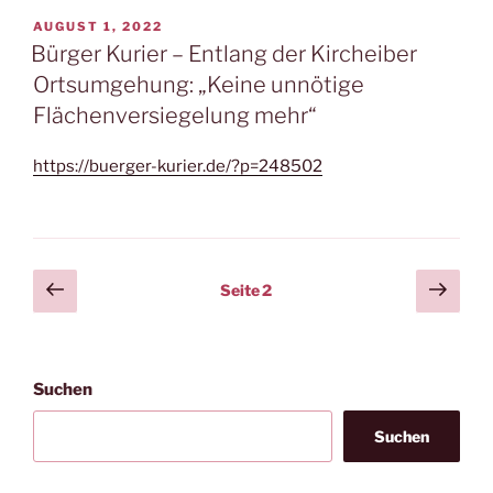
VERÖFFENTLICHT
AUGUST 1, 2022
AM
Bürger Kurier – Entlang der Kircheiber
Ortsumgehung: „Keine unnötige
Flächenversiegelung mehr“
https://buerger-kurier.de/?
p
=248502
Seitennummerierung
Vorherige
Näch
Seite
2
Seite
Seit
der
Beiträge
Suchen
Suchen